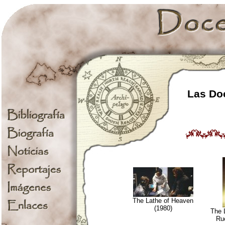
Las Doc
The Lathe of Heaven
(1980)
The 
Ru