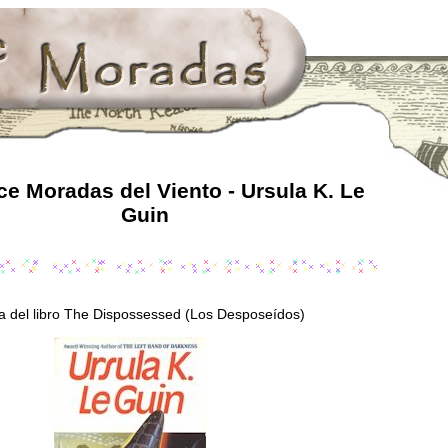
e Moradas del Viento - Ursula K. Le
Guin
a del libro The Dispossessed (Los Desposeídos)