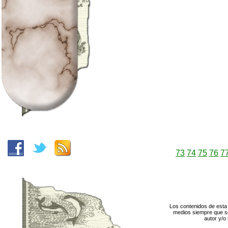
73
74
75
76
7
Los contenidos de esta 
medios siempre que se
autor y/o 