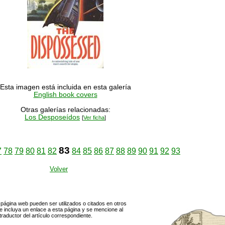
Esta imagen está incluida en esta galería
English book covers
Otras galerías relacionadas:
Los Desposeídos
[
Ver ficha
]
83
7
78
79
80
81
82
84
85
86
87
88
89
90
91
92
93
Volver
página web pueden ser utilizados o citados en otros
 incluya un enlace a esta página y se mencione al
traductor del artículo correspondiente.