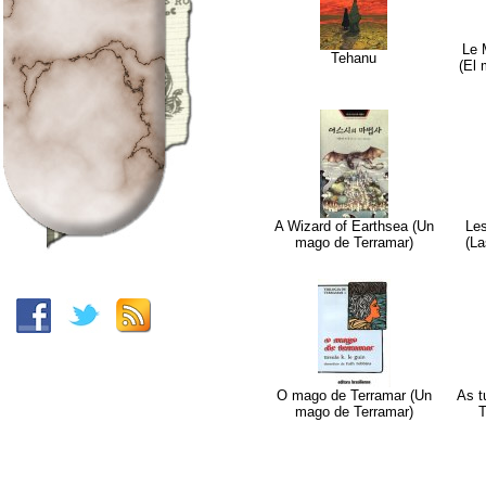
Le 
Tehanu
(El
A Wizard of Earthsea (Un
Le
mago de Terramar)
(La
O mago de Terramar (Un
As t
mago de Terramar)
T