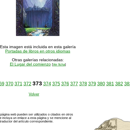
Esta imagen está incluida en esta galería
Portadas de libros en otros idiomas
Otras galerías relacionadas:
El Lugar del comienzo
[
Ver ficha
]
373
69
370
371
372
374
375
376
377
378
379
380
381
382
38
Volver
página web pueden ser utilizados o citados en otros
 incluya un enlace a esta página y se mencione al
traductor del artículo correspondiente.