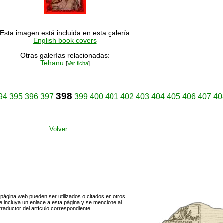
Esta imagen está incluida en esta galería
English book covers
Otras galerías relacionadas:
Tehanu
[
Ver ficha
]
398
94
395
396
397
399
400
401
402
403
404
405
406
407
40
Volver
página web pueden ser utilizados o citados en otros
 incluya un enlace a esta página y se mencione al
traductor del artículo correspondiente.