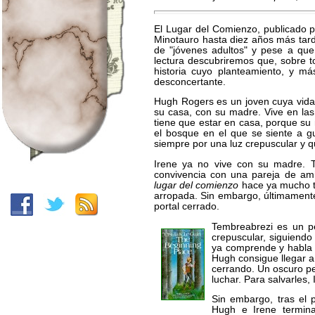
El Lugar del Comienzo, publicado po
Minotauro hasta diez años más tarde.
de "jóvenes adultos" y pese a que
lectura descubriremos que, sobre to
historia cuyo planteamiento, y má
desconcertante.
Hugh Rogers es un joven cuya vida
su casa, con su madre. Vive en las
tiene que estar en casa, porque su 
el bosque en el que se siente a g
siempre por una luz crepuscular y q
Irene ya no vive con su madre. T
convivencia con una pareja de am
lugar del comienzo
hace ya mucho ti
arropada. Sin embargo, últimamente 
portal cerrado.
Tembreabrezi es un pe
crepuscular, siguiendo
ya comprende y habla 
Hugh consigue llegar 
cerrando. Un oscuro pel
luchar. Para salvarles,
Sin embargo, tras el 
Hugh e Irene termin