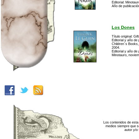
Editorial: Minotaur
Año de publicació
Los Dones
Título original: Gif
Editorial y año de
Children´s Books,
2004.
Editorial y año de 
Minotauro, novie
Los contenidos de esta 
medios siempre que se
autor y/o 