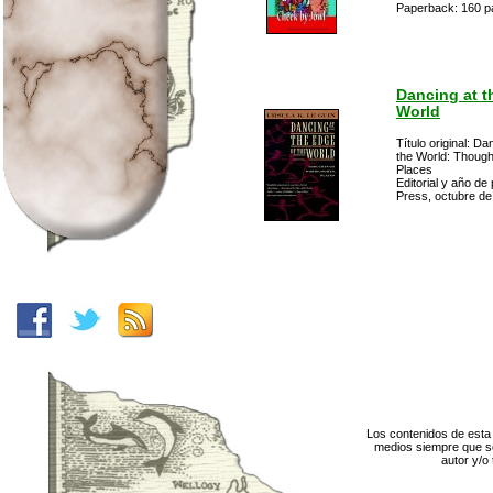
Paperback: 160 p
Dancing at t
World
Título original: Da
the World: Thoug
Places
Editorial y año de
Press, octubre d
Los contenidos de esta 
medios siempre que se
autor y/o 