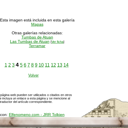
Esta imagen está incluida en esta galería
Mapas
Otras galerías relacionadas:
Tumbas de Atuan
Las Tumbas de Atuan
[
Ver ficha
]
Terramar
4
1
2
3
5
6
7
8
9
10
11
12
13
14
Volver
página web pueden ser utilizados o citados en otros
 incluya un enlace a esta página y se mencione al
traductor del artículo correspondiente.
 con:
Elfenomeno.com - JRR Tolkien