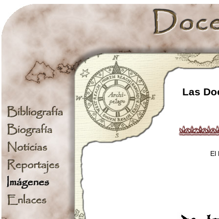
Las Doc
El