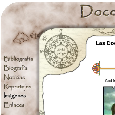
Las Doc
Ged fr