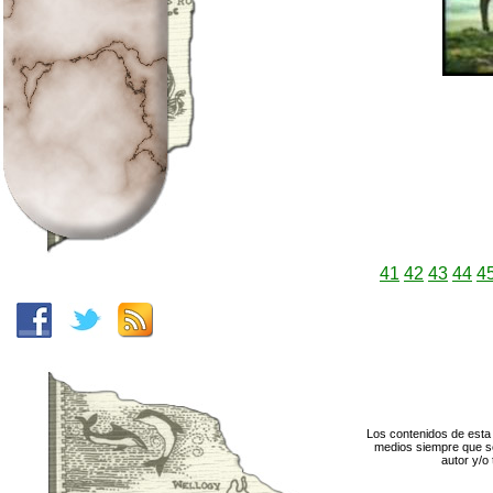
41
42
43
44
4
Los contenidos de esta 
medios siempre que se
autor y/o 