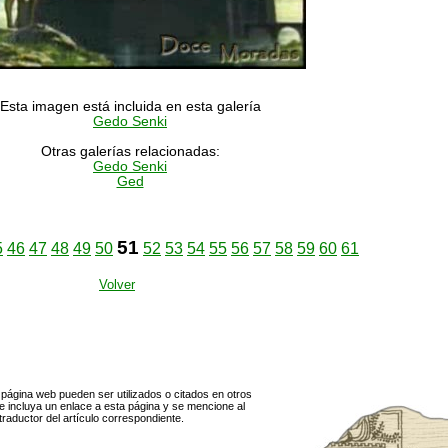
Esta imagen está incluida en esta galería
Gedo Senki
Otras galerías relacionadas:
Gedo Senki
Ged
51
5
46
47
48
49
50
52
53
54
55
56
57
58
59
60
61
Volver
página web pueden ser utilizados o citados en otros
 incluya un enlace a esta página y se mencione al
traductor del artículo correspondiente.