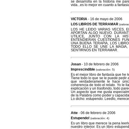
se desarrolla en la historia me pa
vida...es lo mejor en cuanto a fantasi
VICTORIA
- 16 de mayo de 2006
LOS LIBROS DE TERRAMAR
(valora
LOS HE LEIDO VARIAS VECES, 
APORTAN ALGO NUEVO. DURANTE
UTILICE, JUNTO CON LA HI
ENTENDIERAN CUESTIONES FUN
UNA BUENA TERAPIA, LOS LIBR
TODO ELLO SE UNE LA MAGIA,
SENTIRNOS EN TERRAMAR.
Josan
- 10 de febrero de 2006
Imprescindible
(valoración: 5)
Es el mejor libro de fantasía que he l
Tiene todo lo que se le puede pedir a
que verdaderamente le hace único 
coherencia de todo el relato. Yo le ll
explicación y un trasfondo, todo pare
Un aspecto que me gusta especialme
de la Palabra como poder y capacida
Lo dicho: estupendo. Leedlo, merece
Atte
- 06 de febrero de 2006
Estupendo!
(valoración: 4)
Es un libro que merece la pena lee
nuestro interior. Es un libro estupe