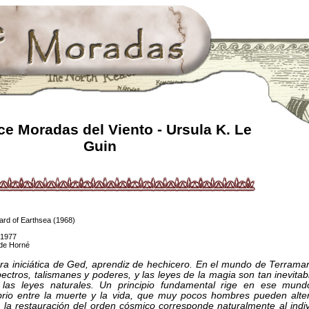
e Moradas del Viento - Ursula K. Le
Guin
izard of Earthsea (1968)
 1977
lde Horné
ra iniciática de Ged, aprendiz de hechicero. En el mundo de Terrama
ctros, talismanes y poderes, y las leyes de la magia son tan inevitab
las leyes naturales. Un principio fundamental rige en ese mund
ibrio entre la muerte y la vida, que muy pocos hombres pueden alte
s la restauración del orden cósmico corresponde naturalmente al indi