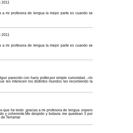
e 2011
ias a mi profesora de lengua la mejor parte es cuando se
e 2011
ias a mi profesora de lengua la mejor parte es cuando se
lgun parecido con harry potter,por simple curiosidad...=lo
ue les interecen los distintos mundos les recomiendo la
os que he leido ,gracias a mi profesora de lengua .espero
ido y coherente.Me despido y todavia me quedean 3 por
s de Terramar