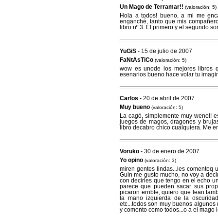
Un Mago de Terramar!!
(valoración: 5)
Hola a todos! bueno, a mi me enca
enganché, tanto que mis compañeros
libro nº 3. El primero y el segundo so
YuGiS
- 15 de julio de 2007
FaNtAsTiCo
(valoración: 5)
wow es unode los mejores libros q
esenarios bueno hace volar tu imagin
Carlos
- 20 de abril de 2007
Muy bueno
(valoración: 5)
La cagó, simplemente muy weno!! es e
juegos de magos, dragones y bruja
libro decabro chico cualquiera. Me enc
Voruko
- 30 de enero de 2007
Yo opino
(valoración: 3)
miren gentes lindas...les comentoq u
Guin me gusto mucho, no voy a decir 
con decirles que tengo en el echo u
parece que pueden sacar sus propi
picaron errible, quiero que lean tamb
la mano izquierda de la oscurida
etc...todos son muy buenos algunos 
y comento como todos...o a el mago l