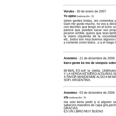
Voruko
- 30 de enero de 2007
Yo opino
(valoración: 3)
miren gentes lindas...les comentoq u
Guin me gusto mucho, no voy a decir 
con decirles que tengo en el echo u
parece que pueden sacar sus propi
picaron errible, quiero que lean tamb
la mano izquierda de la oscurida
etc...todos son muy buenos algunos 
y comento como todos...o a el mago l
Anonimo
- 21 de diciembre de 2006
kiero gente ke me de sinopsis sobre
MI IMAL ES sofi_la_lokilla_18@hotm
Y LA VERDA KE KIERO ALGUNAS S
X FAVOR MANDENME ALGO A MI MA
SOFI. ARGENTINA.
Anonimo
- 03 de diciembre de 2006
xfa
(valoración: 5)
ola solo keria pedir q si alguien 
saber,los maestros de capa gris,pechv
GRACIAS
ES UN LIBRO MUY BUENO