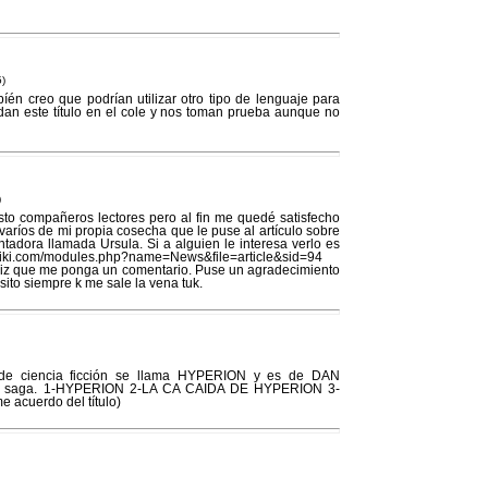
5)
én creo que podrían utilizar otro tipo de lenguaje para
dan este título en el cole y nos toman prueba aunque no
)
sto compañeros lectores pero al fin me quedé satisfecho
aríos de mi propia cosecha que le puse al artículo sobre
antadora llamada Ursula. Si a alguien le interesa verlo es
onfriki.com/modules.php?name=News&file=article&sid=94
feliz que me ponga un comentario. Puse un agradecimiento
isito siempre k me sale la vena tuk.
e de ciencia ficción se llama HYPERION y es de DAN
a saga. 1-HYPERION 2-LA CA CAIDA DE HYPERION 3-
 acuerdo del título)