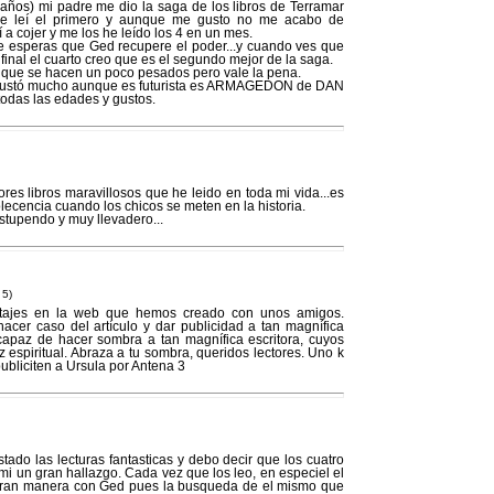
años) mi padre me dio la saga de los libros de Terramar
me leí el primero y aunque me gusto no me acabo de
 a cojer y me los he leído los 4 en un mes.
te esperas que Ged recupere el poder...y cuando ves que
 final el cuarto creo que es el segundo mejor de la saga.
s que se hacen un poco pesados pero vale la pena.
me gustó mucho aunque es futurista es ARMAGEDON de DAN
odas las edades y gustos.
es libros maravillosos que he leido en toda mi vida...es
olecencia cuando los chicos se meten en la historia.
stupendo y muy llevadero...
 5)
rtajes en la web que hemos creado con unos amigos.
hacer caso del artículo y dar publicidad a tan magnífica
 capaz de hacer sombra a tan magnífica escritora, cuyos
z espiritual. Abraza a tu sombra, queridos lectores. Uno k
ubliciten a Ursula por Antena 3
do las lecturas fantasticas y debo decir que los cuatro
mi un gran hallazgo. Cada vez que los leo, en especiel el
n gran manera con Ged pues la busqueda de el mismo que