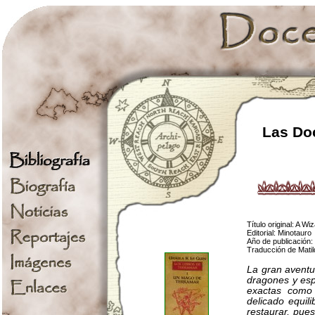
Las Doc
Título original: A W
Editorial: Minotauro
Año de publicación:
Traducción de Mati
La gran aventu
dragones y espe
exactas como 
delicado equil
restaurar, pue