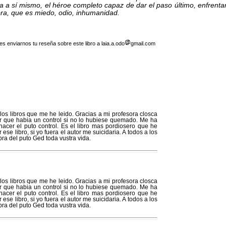
a a sí mismo, el héroe completo capaz de dar el paso último, enfrenta
ra, que es miedo, odio, inhumanidad.
 enviarnos tu reseña sobre este libro a laia.a.odo
gmail.com
los libros que me he leido. Gracias a mi profesora closca
por que habia un control si no lo hubiese quemado. Me ha
acer el puto control. Es el libro mas pordiosero que he
 ese libro, si yo fuera el autor me suicidaria. A todos a los
ra del puto Ged toda vustra vida.
los libros que me he leido. Gracias a mi profesora closca
por que habia un control si no lo hubiese quemado. Me ha
acer el puto control. Es el libro mas pordiosero que he
 ese libro, si yo fuera el autor me suicidaria. A todos a los
ra del puto Ged toda vustra vida.