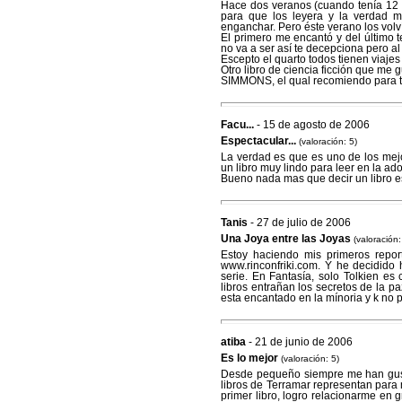
Hace dos veranos (cuando tenía 12 
para que los leyera y la verdad 
enganchar. Pero éste verano los volví
El primero me encantó y del último 
no va a ser así te decepciona pero al
Escepto el quarto todos tienen viaje
Otro libro de ciencia ficción que 
SIMMONS, el qual recomiendo para t
Facu...
- 15 de agosto de 2006
Espectacular...
(valoración: 5)
La verdad es que es uno de los mejor
un libro muy lindo para leer en la ad
Bueno nada mas que decir un libro e
Tanis
- 27 de julio de 2006
Una Joya entre las Joyas
(valoración:
Estoy haciendo mis primeros repo
www.rinconfriki.com. Y he decidido 
serie. En Fantasía, solo Tolkien es
libros entrañan los secretos de la pa
esta encantado en la mínoria y k no p
atiba
- 21 de junio de 2006
Es lo mejor
(valoración: 5)
Desde pequeño siempre me han gusta
libros de Terramar representan para 
primer libro, logro relacionarme e