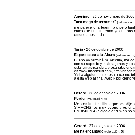
Anonimo
- 22 de noviembre de 2006
"una mago de terramar"
(valoración: 
me parece una buen libro pero tambí
chicos de nuestra edad ya que nos 
entendamos nada
Tanis
- 26 de octubre de 2006
Espero estar a la Altura
(valoración: 5
Bueno ya terminé mi artículo, me co
con su aspecto y las imagenes y desv
esta fantastica obra y esa srta. enc
en www.rinconfriki.com, http://rinc
Y si a alguien le interesa hacerme 
a esta web al final, web k por cierto v
Gerard
- 28 de agosto de 2006
Perdon
(valoración: 5)
Me confundí el libro que os dij
SIMMONS, es muy bueno y es un
ENDIMION 4-(s algo d endimion no me
Gerard
- 27 de agosto de 2006
Me ha encantado
(valoración: 5)