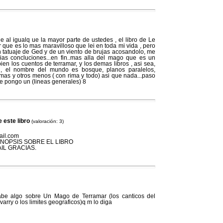
e al igualq ue la mayor parte de ustedes , el libro de Le
que es lo mas maravilloso que lei en toda mi vida , pero
n tatuaje de Ged y de un viento de brujas acosandolo, me
as concluciones...en fin..mas alla del mago que es un
ien los cuentos de terramar, y los demas libros , asi sea,
d, el nombre del mundo es bosque, planos paralelos,
mas y otros menos ( con rima y todo) asi que nada...paso
e pongo un (lineas generales) 8
 este libro
(valoración: 3)
ail.com
INOPSIS SOBRE EL LIBRO
IL GRACIAS.
sabe algo sobre Un Mago de Terramar (los canticos del
arry o los limites geograficos)q m lo diga