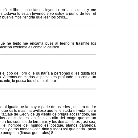
ntó el libro. Lo estamos leyendo en la escuela, y me
 todavía lo estan leyendo y yo estoy a punto de leer el
n buenisimos, tendría que leer los otros...
ue he leido me encanta pues al leerlo te trasmite los
ascion exelente es como lo califico
l tipo de libro q le gustaría a personas q les gusta los
s. Ademas en ciertos aspectos es profundo, no como un
antó, te pesca too el rato el libro.
e al igualq ue la mayor parte de ustedes , el libro de Le
que es lo mas maravilloso que lei en toda mi vida , pero
n tatuaje de Ged y de un viento de brujas acosandolo, me
as concluciones...en fin..mas alla del mago que es un
ien los cuentos de terramar, y los demas libros , asi sea,
d, el nombre del mundo es bosque, planos paralelos,
mas y otros menos ( con rima y todo) asi que nada...paso
e pongo un (lineas generales) 8