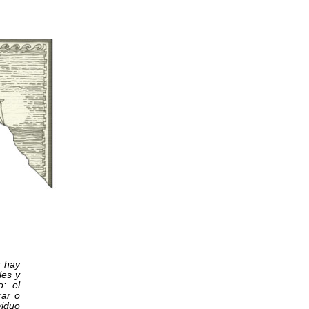
r hay
les y
o: el
rar o
viduo