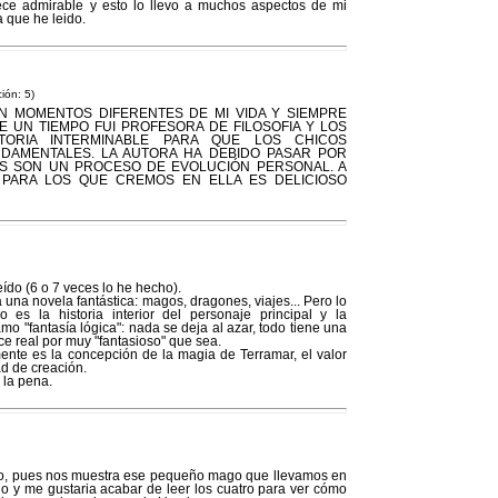
rece admirable y esto lo llevo a muchos aspectos de mi
a que he leido.
ción: 5)
EN MOMENTOS DIFERENTES DE MI VIDA Y SIEMPRE
 UN TIEMPO FUI PROFESORA DE FILOSOFIA Y LOS
STORIA INTERMINABLE PARA QUE LOS CHICOS
DAMENTALES. LA AUTORA HA DEBIDO PASAR POR
OS SON UN PROCESO DE EVOLUCIÓN PERSONAL. A
 PARA LOS QUE CREMOS EN ELLA ES DELICIOSO
eído (6 o 7 veces lo he hecho).
 una novela fantástica: magos, dragones, viajes... Pero lo
es la historia interior del personaje principal y la
amo "fantasía lógica": nada se deja al azar, todo tiene una
ce real por muy "fantasioso" que sea.
nte es la concepción de la magia de Terramar, el valor
d de creación.
 la pena.
rlo, pues nos muestra ese pequeño mago que llevamos en
ndo y me gustaria acabar de leer los cuatro para ver cómo