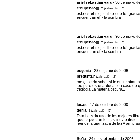
ariel sebastian varg
- 30 de mayo d
estupendo¡¡¡!!!
(valoración: 5)
este es el mejor libro que leí grac
encuentran el y la sombra
ariel sebastian varg
- 30 de mayo d
estupendo¡¡¡!!!
(valoración: 5)
este es el mejor libro que leí grac
encuentran el y la sombra
eugenia
- 28 de junio de 2009
pregunta?
(valoración: 2)
me gustaria saber si le encuentran a
leo pero es una duda...en caso de q
triologia La materia oscura...
lucas
- 17 de octubre de 2008
genial!!
(valoración: 5)
Esta ha sido uno de los mejores libr
que lo puedan leer,es muy entreten
leer de la gran saga de las Aventura
Sofía
- 26 de septiembre de 2008