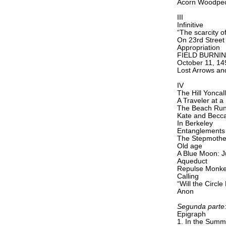
Acorn Woodpe
III
Infinitive
“The scarcity of
On 23rd Street
Appropriation
FIELD BURNI
October 11, 14
Lost Arrows an
IV
The Hill Yoncal
A Traveler at 
The Beach Ru
Kate and Becc
In Berkeley
Entanglements
The Stepmothe
Old age
A Blue Moon: 
Aqueduct
Repulse Monk
Calling
“Will the Circl
Anon
Segunda parte
Epigraph
1. In the Summ