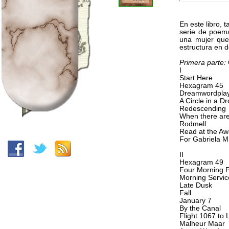
En este libro, 
serie de poema
una mujer que 
estructura en d
Primera parte:
I
Start Here
Hexagram 45
Dreamwordpla
A Circle in a D
Redescending
When there are
Rodmell
Read at the Aw
For Gabriela Mi
II
Hexagram 49
Four Morning P
Morning Servic
Late Dusk
Fall
January 7
By the Canal
Flight 1067 to 
Malheur Maar