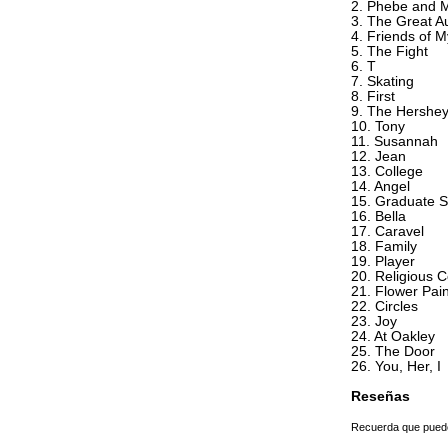
2. Phebe and 
3. The Great A
4. Friends of 
5. The Fight
6. T
7. Skating
8. First
9. The Hershey
10. Tony
11. Susannah
12. Jean
13. College
14. Angel
15. Graduate S
16. Bella
17. Caravel
18. Family
19. Player
20. Religious 
21. Flower Pain
22. Circles
23. Joy
24. At Oakley
25. The Door
26. You, Her, I
Reseñas
Recuerda que puedes