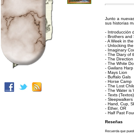
Junto a nuevas
sus historias 
- Introducción 
- Brothers and
- A Week in th
- Unlocking the 
- Imaginary Cou
- The Diary of 
- The Direction
- The White Do
- Gwilans Harp
- Mays Lion
- Buffalo Gals
- Horse Camp
- The Lost Chil
- The Water is
- Texts (Textos)
- Sleepwalkers
- Hand, Cup, S
- Ether, OR
- Half Past Fou
Reseñas
Recuerda que puedes