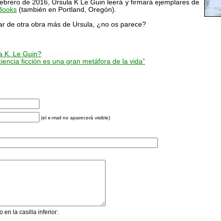
rero de 2016, Ursula K Le Guin leerá y firmará ejemplares de
Books
(también en Portland, Oregón).
ar de otra obra más de Ursula, ¿no os parece?
a K. Le Guin?
ciencia ficción es una gran metáfora de la vida”
(el e-mail no aparecerá visible)
 en la casilla inferior: