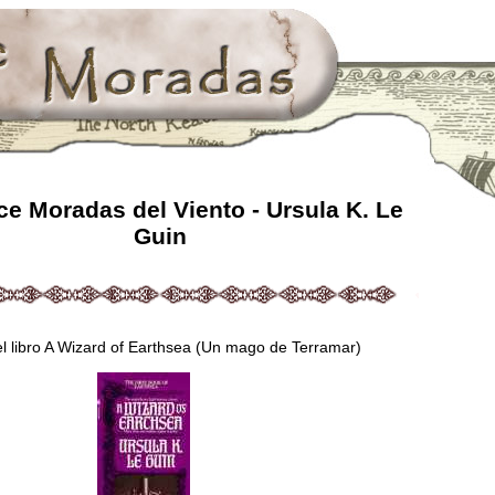
e Moradas del Viento - Ursula K. Le
Guin
l libro A Wizard of Earthsea (Un mago de Terramar)