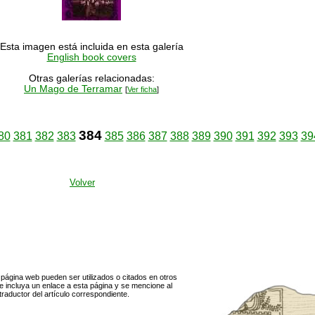
Esta imagen está incluida en esta galería
English book covers
Otras galerías relacionadas:
Un Mago de Terramar
[
Ver ficha
]
384
80
381
382
383
385
386
387
388
389
390
391
392
393
39
Volver
página web pueden ser utilizados o citados en otros
 incluya un enlace a esta página y se mencione al
traductor del artículo correspondiente.