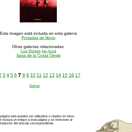
Esta imagen está incluida en esta galería
Portadas de libros
Otras galerías relacionadas:
Los Dones
[
Ver ficha
]
Saga de la Costa Oeste
7
2
3
4
5
6
8
9
10
11
12
13
14
15
16
17
Volver
página web pueden ser utilizados o citados en otros
 incluya un enlace a esta página y se mencione al
traductor del artículo correspondiente.