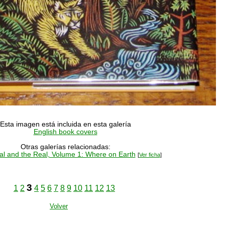
Esta imagen está incluida en esta galería
English book covers
Otras galerías relacionadas:
l and the Real, Volume 1: Where on Earth
[
Ver ficha
]
3
1
2
4
5
6
7
8
9
10
11
12
13
Volver